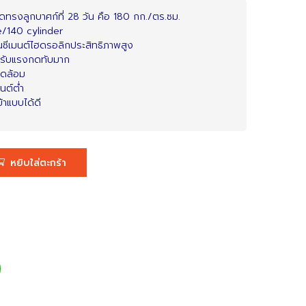
ทรงลูกบาศก์ที่ 28 วัน คือ 180 กก./ตร.ซม.
e/140 cylinder
นซีเมนต์ไฮดรอลิกประสิทธิภาพสูง
ม่รับแรงกดทับมาก
วดล้อม
นต์ต่ำ
าแบบได้ดี
หยิบใส่ตะกร้า