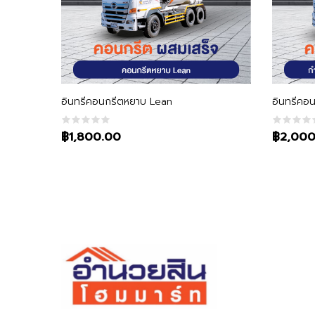
หยิบใส่ตะกร้า
อินทรีคอนกรีตหยาบ Lean
อินทรีคอ
฿1,800.00
฿2,000