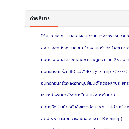
คำอธิบาย
ได้รับการออกแบบส่วนผสมด้วยทีมวิศวกร เริ่มจาก
ส่งตรงจากโรงงานคอนกรีตผสมเสร็จสู่หน้างาน ช่วยใ
คอนกรีตผสมเสร็จกำลังอัดทรงลูกบาศก์ที่ 28 วัน 
อินทรีคอนกรีต 180 cu./140 cy. Slump 7.5+/-2.5
อินทรีคอนกรีตผลิตจากปูนซีเมนต์ไฮดรอลิกประสิทธ
เหมาะสำหรับการใช้งานที่ไม่รับแรงกดทับมาก
คอนกรีตเป็นมิตรกับสิ่งแวดล้อม ลดการปล่อยก๊าซ
ลดปัญหาการเยิ้มน้ำของคอนกรีต ( Bleeding )