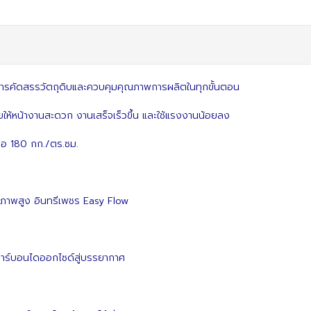
การคัดสรรวัตถุดิบและควบคุมคุณภาพการผลิตในทุกขั้นตอน
ห้หน้างานสะดวก งานเสร็จเร็วขึ้น และใช้แรงงานน้อยลง
คือ 180 กก./ตร.ซม.
ิภาพสูง อินทรีเพชร Easy Flow
คาร์บอนไดออกไซด์สู่บรรยากาศ