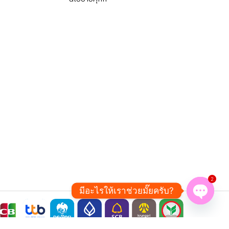
2
มีอะไรให้เราช่วยมั๊ยครับ?
Open ch