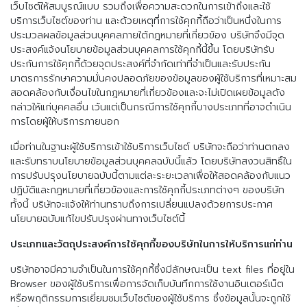
เว็บไซต์ให้สมบูรณ์แบบ รวมถึงเพื่อความสะดวกในการเข้าถึงและใช้
บริการเว็บไซต์ของท่าน และด้วยเหตุที่การใช้คุกกี้ถือว่าเป็นหนึ่งในการ
ประมวลผลข้อมูลส่วนบุคคลภายใต้กฎหมายที่เกี่ยวข้อง บริษัทจึงมีจุด
ประสงค์แจ้งนโยบายข้อมูลส่วนบุคคลการใช้คุกกี้นี้ขึ้น โดยบริษัทรับ
ประกันการใช้คุกกี้ด้วยจุดประสงค์ที่จำกัดเท่าที่จำเป็นและรับประกัน
มาตรการรักษาความมั่นคงปลอดภัยของข้อมูลของผู้ใช้บริการที่เหมาะสม
สอดคล้องกับเงื่อนไขในกฎหมายที่เกี่ยวข้องและจะไม่เปิดเผยข้อมูลดัง
กล่าวให้แก่บุคคลอื่น เว้นแต่เป็นกรณีการใช้คุกกี้บางประเภทที่อาจดำเนิน
การโดยผู้ให้บริการภายนอก
เมื่อท่านในฐานะผู้ใช้บริการเข้าใช้บริการเว็บไซต์ บริษัทจะถือว่าท่านตกลง
และรับทราบนโยบายข้อมูลส่วนบุคคลฉบับนี้แล้ว โดยบริษัทสงวนสิทธิ์ใน
การปรับปรุงนโยบายฉบับนี้ตามแต่ละระยะเวลาเพื่อให้สอดคล้องกับแนว
ปฏิบัติและกฎหมายที่เกี่ยวข้องและการใช้คุกกี้ประเภทต่างๆ ของบริษัท
ทั้งนี้ บริษัทจะแจ้งให้ท่านทราบถึงการเปลี่ยนแปลงด้วยการประกาศ
นโยบายฉบับแก้ไขปรับปรุงผ่านทางเว็บไซต์นี้
ประเภทและวัตถุประสงค์การใช้คุกกี้ของบริษัทในการให้บริการแก่ท่าน
บริษัทอาจมีความจำเป็นในการใช้คุกกี้ซึ่งมีลักษณะเป็น text files ที่อยู่ใน
Browser ของผู้ใช้บริการเพื่อการจัดเก็บบันทึกการใช้งานอินเตอร์เน็ต
หรือพฤติกรรมการเยี่ยมชมเว็บไซต์ของผู้ใช้บริการ ซึ่งข้อมูลนั้นจะถูกใช้