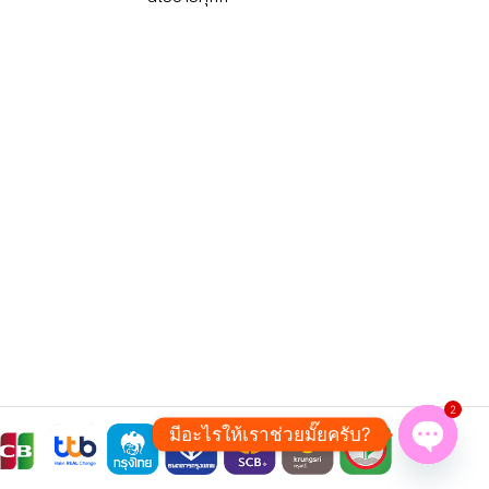
2
มีอะไรให้เราช่วยมั๊ยครับ?
Open ch