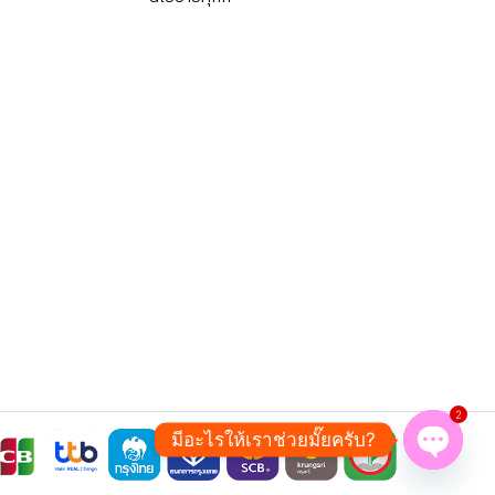
2
มีอะไรให้เราช่วยมั๊ยครับ?
Open ch