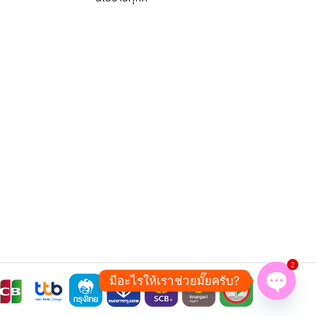
2
มีอะไรให้เราช่วยมั๊ยครับ?
Open ch