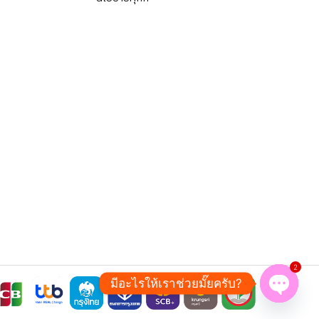
2
มีอะไรให้เราช่วยมั๊ยครับ?
Open ch