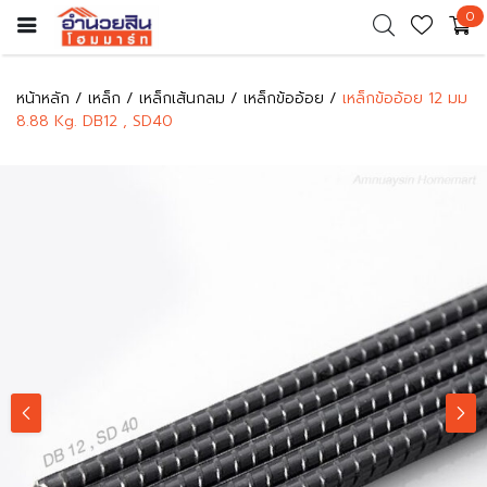
0
หน้าหลัก
เหล็ก
เหล็กเส้นกลม / เหล็กข้ออ้อย
เหล็กข้ออ้อย 12 มม
8.88 Kg. DB12 , SD40