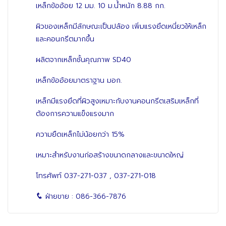
เหล็กข้ออ้อย 12 มม. 10 ม.
น้ำหนัก 8.88 กก.
ผิวของเหล็กมีลักษณะเป็นปล้อง เพิ่มแรงยึดเหนี่ยวให้เหล็ก
และคอนกรีตมากขึ้น
ผลิตจากเหล็กชั้นคุณภาพ SD40
เหล็กข้ออ้อยมาตราฐาน มอก.
เหล็กมีแรงยึดที่ผิวสูงเหมาะกับงานคอนกรีตเสริมเหล็กที่
ต้องการความแข็งแรงมาก
ความยืดเหล็กไม่น้อยกว่า 15%
เหมาะสำหรับงานก่อสร้างขนาดกลางและขนาดใหญ่
โทรศัพท์
037-271-037
,
037-271-018
ฝ่ายขาย :
086-366-7876