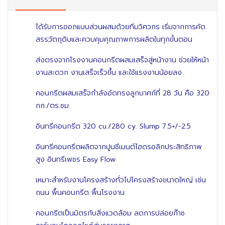
ได้รับการออกแบบส่วนผสมด้วยทีมวิศวกร เริ่มจากการคัด
สรรวัตถุดิบและควบคุมคุณภาพการผลิตในทุกขั้นตอน
ส่งตรงจากโรงงานคอนกรีตผสมเสร็จสู่หน้างาน ช่วยให้หน้า
งานสะดวก งานเสร็จเร็วขึ้น และใช้แรงงานน้อยลง
คอนกรีตผสมเสร็จกำลังอัดทรงลูกบาศก์ที่ 28 วัน คือ 320
กก./ตร.ซม.
อินทรีคอนกรีต 320 cu./280 cy. Slump 7.5+/-2.5
อินทรีคอนกรีตผลิตจากปูนซีเมนต์ไฮดรอลิกประสิทธิภาพ
สูง อินทรีเพชร Easy Flow
เหมาะสำหรับงานโครงสร้างทั่วไปโครงสร้างขนาดใหญ่ เช่น
ถนน พื้นคอนกรีต พื้นโรงงาน
คอนกรีตเป็นมิตรกับสิ่งแวดล้อม ลดการปล่อยก๊าซ