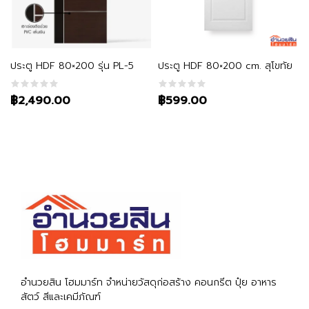
หยิบใส่ตะกร้า
หยิบใส่ตะกร้า
ประตู HDF 80×200 รุ่น PL-5
ประตู HDF 80×200 cm. สุโขทัย
฿2,490.00
฿599.00
อำนวยสิน โฮมมาร์ท จำหน่ายวัสดุก่อสร้าง คอนกรีต ปุ๋ย อาหาร
สัตว์ สีและเคมีภัณฑ์