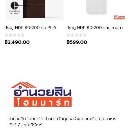
หยิบใส่ตะกร้า
หยิบใส่ตะกร้า
ประตู HDF 80×200 รุ่น PL-5
ประตู HDF 80×200 cm. ลานนา
฿2,490.00
฿599.00
อำนวยสิน โฮมมาร์ท จำหน่ายวัสดุก่อสร้าง คอนกรีต ปุ๋ย อาหาร
สัตว์ สีและเคมีภัณฑ์