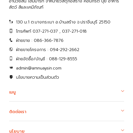
อำนวยสิน โฮมมาร์ท จำหน่ายวัสดุก่อสร้าง คอนกรีต ปุ๋ย อาหาร
สัตว์ สีและเคมีภัณฑ์
130 ม.1 ต.บางกระเบา อ.บ้านสร้าง จ.ปราจีนบุรี 25150
โทรศัพท์ 037-271-037 , 037-271-018
ฝ่ายขาย : 086-366-7876
ฝ่ายขายโครงการ : 094-292-2662
ฝ่ายจัดซื้อ/บัญชี : 088-129-8555
admin@amnuaysin.com
นโยบายความเป็นส่วนตัว
เมนู
ติดต่อเรา
นโยบาย