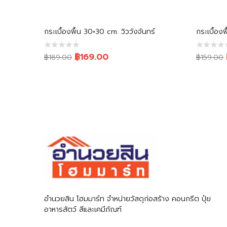
หยิบใส่ตะกร้า
กระเบื้องพื้น 30×30 cm. วิววังจันทร์
กระเบื้อง
Original
Current
Original
Current
฿169.00
฿189.00
฿159.00
price
price
price
price
was:
is:
was:
is:
฿189.00.
฿169.00.
฿159.00.
฿139.00.
อำนวยสิน โฮมมาร์ท จำหน่ายวัสดุก่อสร้าง คอนกรีต ปุ๋ย
อาหารสัตว์ สีและเคมีภัณฑ์