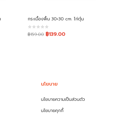
หยิบใส่ตะกร้า
า
กระเบื้องพื้น 30×30 cm. ไก่ตุ๋น
Original
Current
฿139.00
฿159.00
price
price
was:
is:
฿159.00.
฿139.00.
นโยบาย
นโยบายความเป็นส่วนตัว
นโยบายคุกกี้