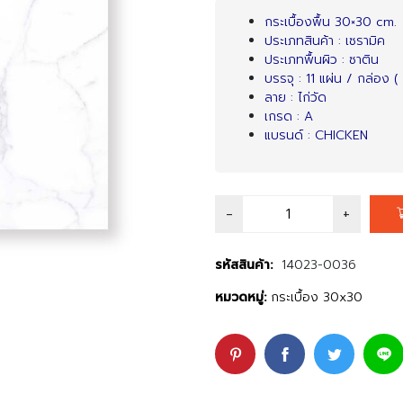
price
price
กระเบื้องพื้น 30×30 cm.
ประเภทสินค้า : เซรามิค
was:
is:
ประเภทพื้นผิว : ซาติน
บรรจุ : 11 แผ่น / กล่อง ( 
฿159.00.
฿139.00.
ลาย : ไก่วัด
เกรด : A
แบรนด์ : CHICKEN
รหัสสินค้า:
14023-0036
หมวดหมู่:
กระเบื้อง 30x30