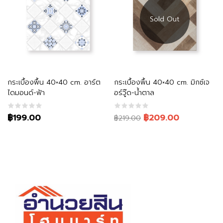
หยิบใส่ตะกร้า
อ่านเพิ่ม
กระเบื้องพื้น 40×40 cm. อาร์ต
กระเบื้องพื้น 40×40 cm. มิกซ์เจ
ไดมอนด์-ฟ้า
อร์วู๊ด-น้ำตาล
Original
Current
฿199.00
฿209.00
฿219.00
price
price
was:
is:
฿219.00.
฿209.00.