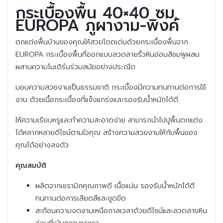
กระเบื้องพื้น 40×40 ซม.
EUROPA ภูผางาม-พิงค์
ตกแต่งพื้นบ้านของคุณให้สวยโดดเด่นด้วยกระเบื้องพื้นจาก
EUROPA กระเบื้องพื้นที่ออกแบบลวดลายริ้วหินอ่อนสีชมพูผสม
ผสานความโมเดิร์นร่วมสมัยอย่างประณีต
มอบความสวยงามเป็นธรรมชาติ กระเบื้องมีความทนทานต่อการใช้
งาน ด้วยเนื้อกระเบื้องที่แข็งแกร่งและรองรับน้ำหนักได้ดี
ให้ความเรียบหรูและทำความสะอาดง่าย สามารถนำไปปูพื้นตกแต่ง
ได้หลากหลายดีไซน์ตามใจคุณ สร้างความสวยงามให้กับพื้นของ
คุณได้อย่างลงตัว
คุณสมบัติ
ผลิตจากเซรามิกคุณภาพดี เนื้อแน่น รองรับน้ำหนักได้ดี
ทนทานต่อการเสียดสีและขูดขีด
สะท้อนความงดงามเหนือกาลเวลาด้วยดีไซน์และลวดลายหิน