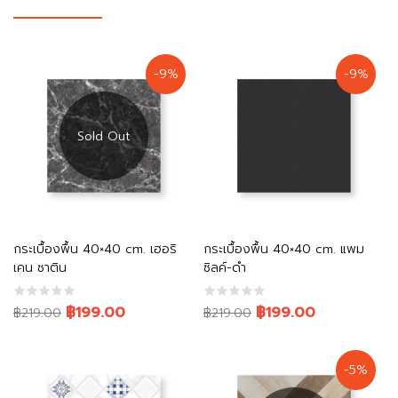
-9%
-9%
อ่านเพิ่ม
หยิบใส่ตะกร้า
กระเบื้องพื้น 40×40 cm. เฮอริ
กระเบื้องพื้น 40×40 cm. แพม
เคน ซาติน
ซิลค์-ดำ
Original
Current
Original
Current
฿199.00
฿199.00
฿219.00
฿219.00
price
price
price
price
was:
is:
was:
is:
-5%
฿219.00.
฿199.00.
฿219.00.
฿199.00.