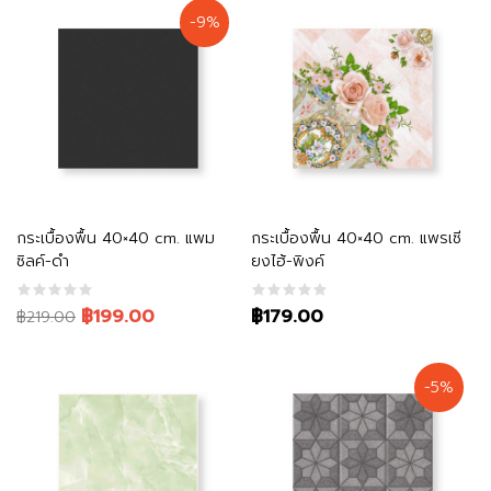
-9%
หยิบใส่ตะกร้า
หยิบใส่ตะกร้า
กระเบื้องพื้น 40×40 cm. แพม
กระเบื้องพื้น 40×40 cm. แพรเซี
ซิลค์-ดำ
ยงไฮ้-พิงค์
Original
Current
฿199.00
฿179.00
฿219.00
price
price
was:
is:
-5%
฿219.00.
฿199.00.