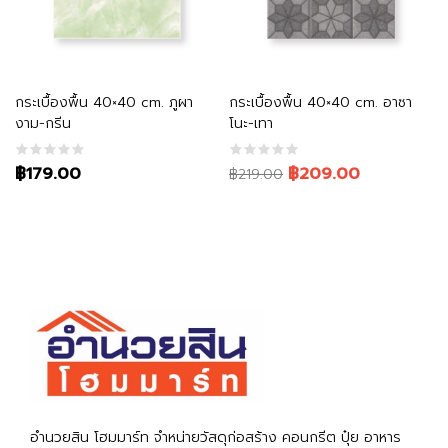
หยิบใส่ตะกร้า
หยิบใส่ตะกร้า
กระเบื้องพื้น 40×40 cm. ภูผา
กระเบื้องพื้น 40×40 cm. อาซา
งาม-กรีน
โนะ-เทา
Original
Current
฿179.00
฿209.00
฿219.00
price
price
was:
is:
฿219.00.
฿209.00.
อำนวยสิน โฮมมาร์ท จำหน่ายวัสดุก่อสร้าง คอนกรีต ปุ๋ย อาหาร