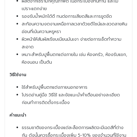
ผลิตจากเซรามิกคุณภาพดี เนื้อกระเบื้องทนทาน และไม่
เปราะแตกง่าย
รองรับน้ำหนักได้ดี ทนต่อการเสียดสีและการขูดขีด
สะท้อนความงดงามเหนือกาลเวลาด้วยดีไซน์และลวดลายหิน
อ่อนที่เน้นความหรูหรา
ผิวหน้าให้สัมผัสเรียบเนียนมันเงา ง่ายต่อการเช็ดทำความ
สะอาด
เหมาะสำหรับปูพื้นตกแต่งภายใน เช่น ห้องครัว, ห้องรับแขก,
ห้องนอน เป็นต้น
วิธีใช้งาน
ใช้สำหรับปูพื้นตกแต่งภายนอกอาคาร
โปรดอ่านคู่มือ วิธีใช้ และข้อแนะนำคำเตือนอย่างละเอียด
ก่อนทำการติดตั้งกระเบื้อง
คำแนะนำ
ธรรมชาติของกระเบื้องแต่ละล็อตการผลิตจะมีเฉดสีที่ต่าง
กัน ดังนั้นควรซื้อกระเบื้องเพิ่ม 5-10% ของจำนวนที่ใช้งาน