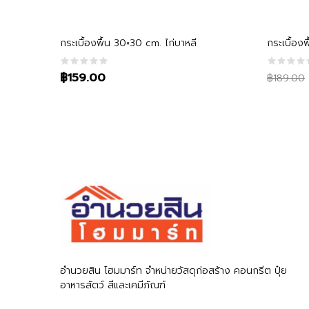
หยิบใส่ตะกร้า
กระเบื้องพื้น 30×30 cm. ไก่บาหลี
กระเบื้อ
Original
Current
฿159.00
฿189.00
price
price
was:
is:
฿189.00
฿169.00
อำนวยสิน โฮมมาร์ท จำหน่ายวัสดุก่อสร้าง คอนกรีต ปุ๋ย
อาหารสัตว์ สีและเคมีภัณฑ์