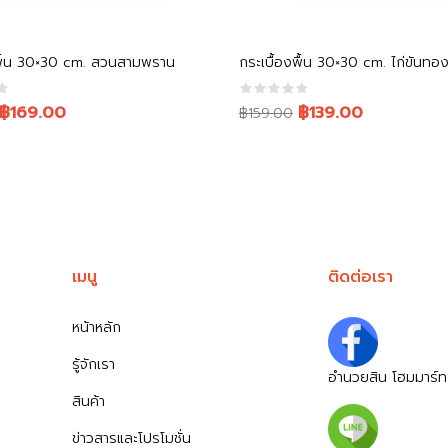
หยิบใส่ตะกร้า
หยิบใส่ตะกร้า
งพื้น 30×30 cm. สวนสามพราน
กระเบื้องพื้น 30×30 cm. ไก่ขันทอ
Original
Current
฿169.00
฿139.00
฿159.00
price
price
was:
is:
.
.
฿159.00.
฿139.00.
เมนู
ติดต่อเรา
หน้าหลัก
รู้จักเรา
อำนวยสิน โฮมมาร์ท
สินค้า
ข่าวสารและโปรโมชั่น