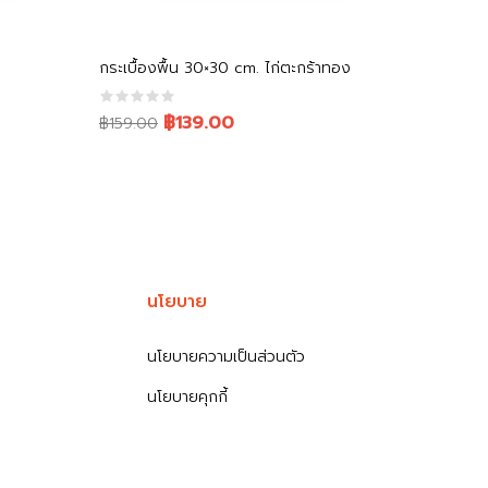
หยิบใส่ตะกร้า
ง
กระเบื้องพื้น 30×30 cm. ไก่ตะกร้าทอง
Original
Current
฿139.00
฿159.00
price
price
was:
is:
฿159.00.
฿139.00.
นโยบาย
นโยบายความเป็นส่วนตัว
นโยบายคุกกี้