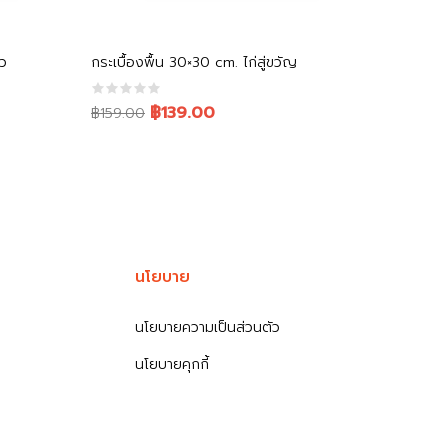
หยิบใส่ตะกร้า
าว
กระเบื้องพื้น 30×30 cm. ไก่สู่ขวัญ
Original
Current
฿139.00
฿159.00
price
price
was:
is:
฿159.00.
฿139.00.
นโยบาย
นโยบายความเป็นส่วนตัว
นโยบายคุกกี้