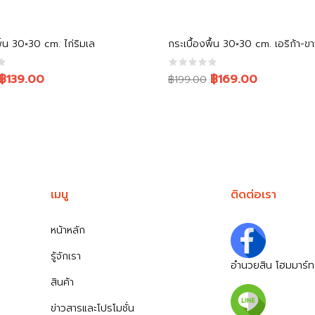
หยิบใส่ตะกร้า
หยิบใส่ตะกร้า
พื้น 30×30 cm. ไก่ริมเล
กระเบื้องพื้น 30×30 cm. เอริก้า-ข
Original
Current
฿139.00
฿169.00
฿199.00
price
price
was:
is:
฿199.00.
฿169.00.
เมนู
ติดต่อเรา
หน้าหลัก
รู้จักเรา
อำนวยสิน โฮมมาร์ท
สินค้า
ข่าวสารและโปรโมชั่น