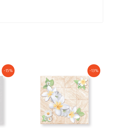
-15%
-13%