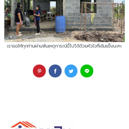
เราขอให้ทุกท่านผ่านพ้นเหตุการณ์นี้ไปได้ด้วยหัวใจที่เข้มแข็งนะคะ