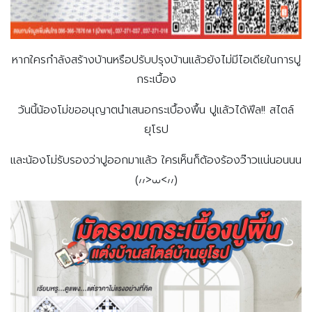
หากใครกำลังสร้างบ้านหรือปรับปรุงบ้านแล้วยังไม่มีไอเดียในการปู
กระเบื้อง
วันนี้น้องโม่ขออนุญาตนำเสนอกระเบื้องพื้น ปูแล้วได้ฟีล!! สไตล์
ยุโรป
และน้องโม่รับรองว่าปูออกมาแล้ว ใครเห็นก็ต้องร้องว๊าวแน่นอนนน
(៸៸>⩊<៸៸)